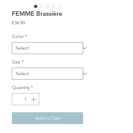
FEMME Brassière
Price
€34.90
Color
*
Size
*
Quantity
*
Add to Cart