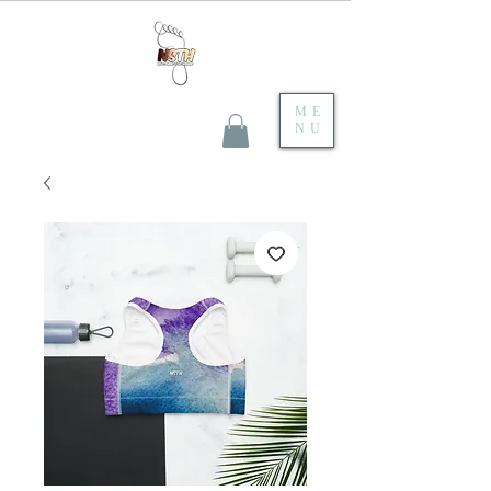
ME
NU