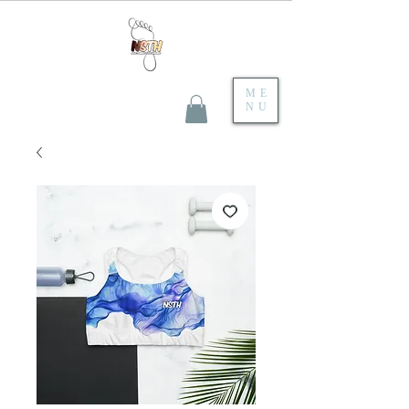
ME
NU