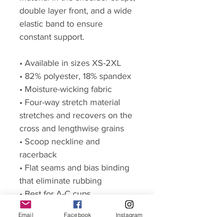
double layer front, and a wide
elastic band to ensure
constant support.
• Available in sizes XS-2XL
• 82% polyester, 18% spandex
• Moisture-wicking fabric
• Four-way stretch material
stretches and recovers on the
cross and lengthwise grains
• Scoop neckline and
racerback
• Flat seams and bias binding
that eliminate rubbing
• Best for A-C cups
• Support material in shoulder
Email
Facebook
Instagram