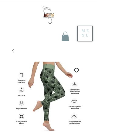
ME
NU