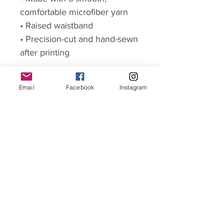
comfortable microfiber yarn
• Raised waistband
• Precision-cut and hand-sewn
after printing
Email
Facebook
Instagram
Paiement 100% sécurisé
Nous avons choisi de confier la gestion de nos
paiements en ligne à la plateforme STRIPE pour
leurs services 100% sécurisés.
NSTH
Home