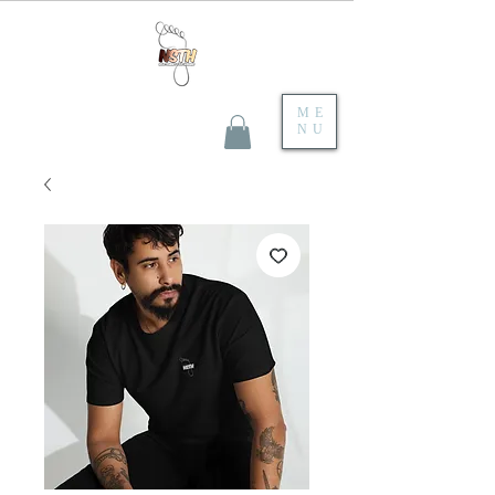
ME
NU