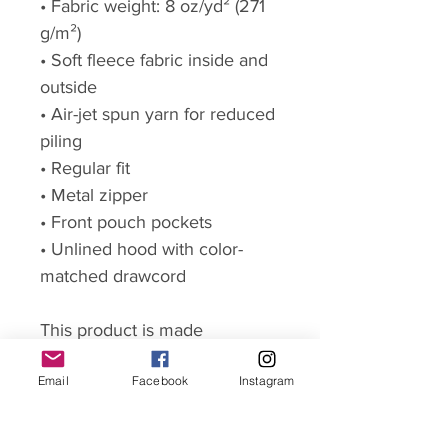
• Fabric weight: 8 oz/yd² (271
g/m²)
• Soft fleece fabric inside and
outside
• Air-jet spun yarn for reduced
piling
• Regular fit
• Metal zipper
• Front pouch pockets
• Unlined hood with color-
matched drawcord
This product is made
especially for you as soon as
Email
Facebook
Instagram
you place an order, which is
why it takes us a bit longer to
deliver it to you. Making