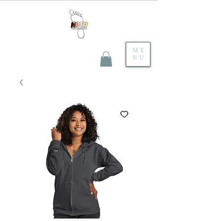
ME
NU