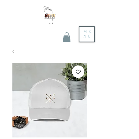
ME
NU