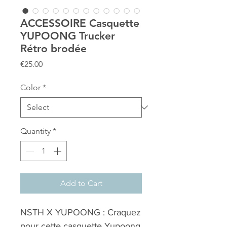
ACCESSOIRE Casquette
YUPOONG Trucker
Rétro brodée
Price
€25.00
Color
*
Quantity
*
Add to Cart
NSTH X YUPOONG : Craquez
pour cette casquette Yupoong