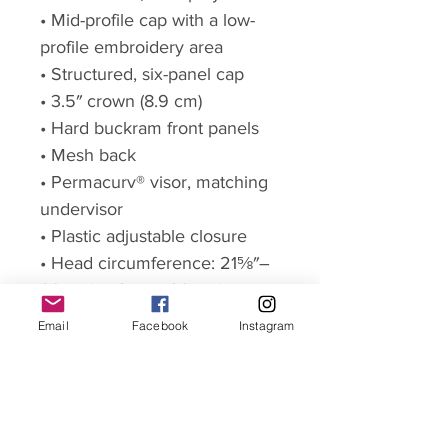
• Mid-profile cap with a low-
profile embroidery area
• Structured, six-panel cap
• 3.5″ crown (8.9 cm)
• Hard buckram front panels
• Mesh back
• Permacurv® visor, matching
undervisor
• Plastic adjustable closure
• Head circumference: 21⅝″–
23⅝″ (54.9 cm–60 cm)
Email
Facebook
Instagram
Paiement 100% sécurisé
Nous avons choisi de confier la gestion de nos