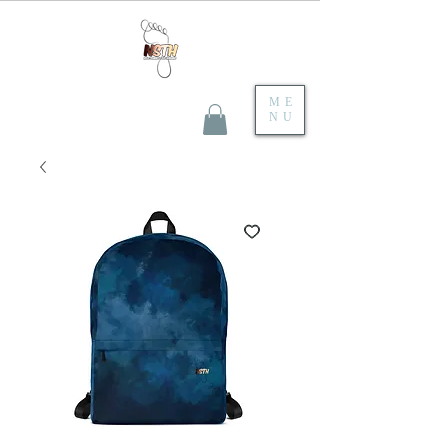
ME
NU