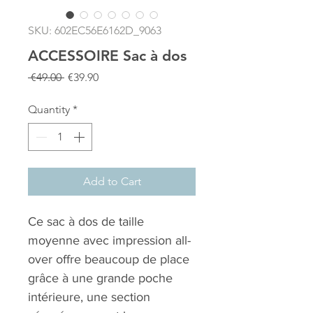
SKU: 602EC56E6162D_9063
ACCESSOIRE Sac à dos
Regular
Sale
 €49.00 
€39.90
Price
Price
Quantity
*
Add to Cart
Ce sac à dos de taille
moyenne avec impression all-
over offre beaucoup de place
grâce à une grande poche
intérieure, une section