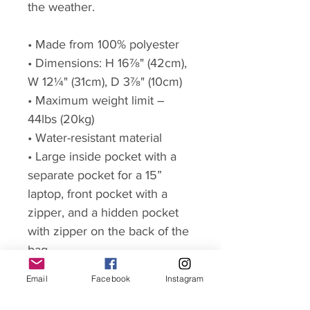
the weather.
• Made from 100% polyester
• Dimensions: H 16⅞" (42cm),
W 12¼" (31cm), D 3⅞" (10cm)
• Maximum weight limit –
44lbs (20kg)
• Water-resistant material
• Large inside pocket with a
separate pocket for a 15”
laptop, front pocket with a
zipper, and a hidden pocket
with zipper on the back of the
bag
• Top zipper has 2 sliders, and
Email
Facebook
Instagram
there are zipper pullers
attached to each slider