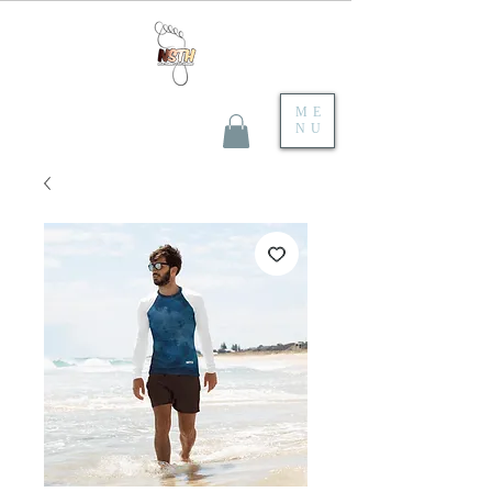
ME
NU